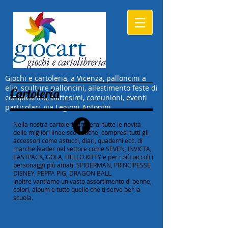
Giochi e cartoleria, a Vicenza, palloncini a
elio, sculture palloncini, allestimento feste di
Cartoleria
compleanno, battesimi, comunioni, eventi
particolari, via Legioni Antonini
Nella nostra cartoleria troverai tutte le novità
delle migliori linee scolastiche, compresi tutti gli
accessori come astucci, diari, quaderni ecc. di
marche leader nel settore come SEVEN, INVICTA,
EASTPACK, GOLA, HELLO KITTY e per i più piccoli i
personaggi più amati: SPIDERMAN, PRINCIPESSE
DISNEY, PEPPA PIG, DRAGON BALL.
Inoltre vantiamo un vasto assortimento di penne,
colori, album e tutto quello che ti serve per la
scuola.